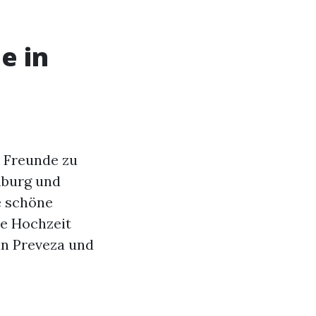
e in
 Freunde zu
mburg und
e schöne
ne Hochzeit
in Preveza und