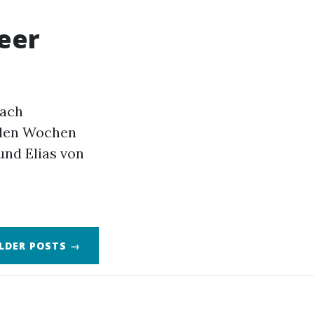
eer
nach
nden Wochen
und Elias von
LDER POSTS →